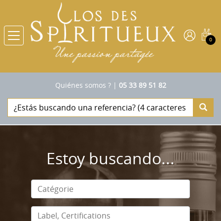
0
Quiénes somos ?
|
05 33 89 51 82
Estoy buscando...