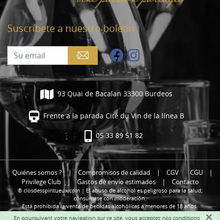
Suscríbete a nuestro boletín
93 Quai de Bacalan 33300 Burdeos
Frente a la parada Cité du Vin de la línea B
05 33 89 51 82
Quiénes somos ?
|
Compromisos de calidad
|
CGV
CGU
|
Privilege Club
|
Gastos de envío estimados
|
Contacto
® closdesspiritueux.com | El abuso de alcohol es peligroso para la salud;
consúmase con moderación.
Está prohibida la venta de bebidas alcohólicas a menores de 18 años.
×
En poursuivant votre navigation sur ce site, vous acceptez nos
conditions