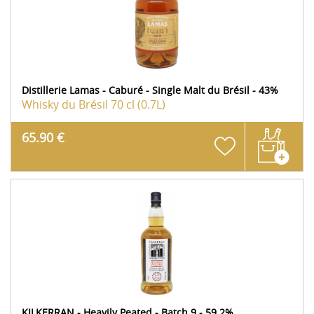
Distillerie Lamas - Caburé - Single Malt du Brésil - 43%
Whisky du Brésil
70 cl (0.7L)
65.90 €
KILKERRAN - Heavily Peated - Batch 9 - 59.2%