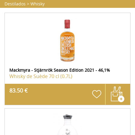
Destilados
>
Whisky
Mackmyra - Stjärnrök Season Edition 2021 - 46,1%
Whisky de Suède
70 cl (0.7L)
83.50 €