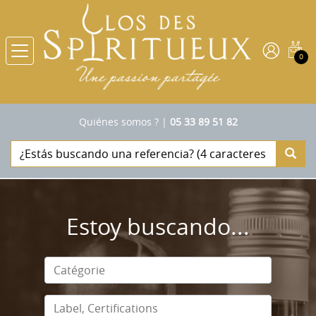
0
Quiénes somos ?
|
05 33 89 51 82
Estoy buscando...