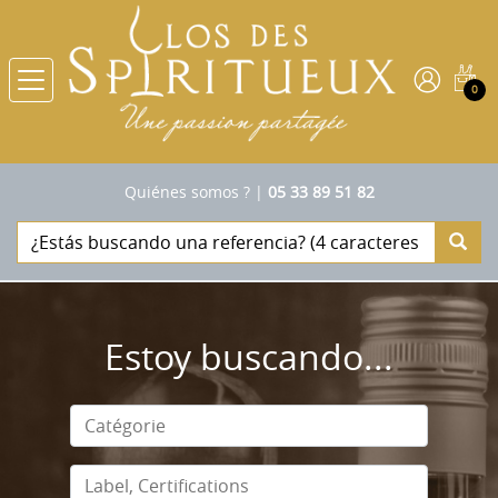
0
Quiénes somos ?
|
05 33 89 51 82
Estoy buscando...