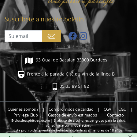
Suscríbete a nuestro boletín
93 Quai de Bacalan 33300 Burdeos
Frente a la parada Cité du Vin de la línea B
05 33 89 51 82
Quiénes somos ?
|
Compromisos de calidad
|
CGV
CGU
|
Privilege Club
|
Gastos de envío estimados
|
Contacto
® closdesspiritueux.com | El abuso de alcohol es peligroso para la salud;
consúmase con moderación.
Está prohibida la venta de bebidas alcohólicas a menores de 18 años.