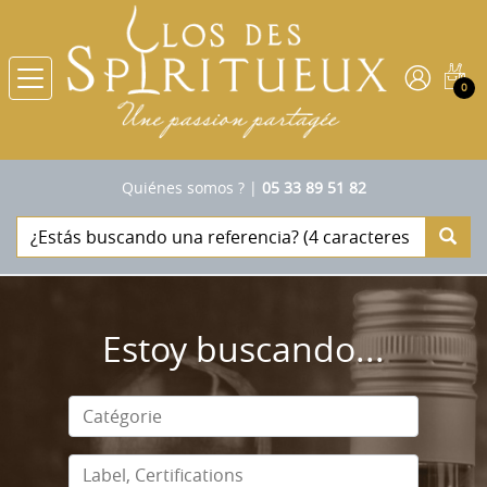
0
Quiénes somos ?
|
05 33 89 51 82
Estoy buscando...