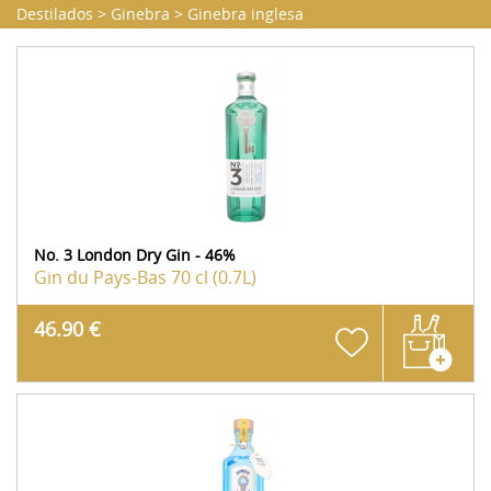
Destilados
>
Ginebra
>
Ginebra inglesa
No. 3 London Dry Gin - 46%
Gin du Pays-Bas
70 cl (0.7L)
46.90 €