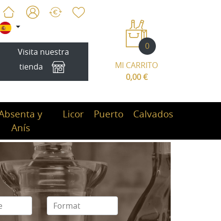
0
Visita nuestra
MI CARRITO
tienda
0,00 €
Absenta y
Licor
Puerto
Calvados
Anís