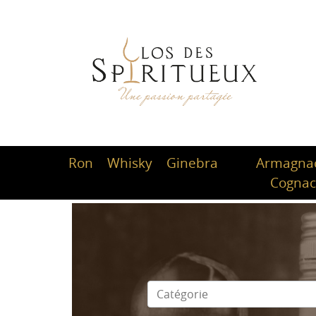
Ron
Whisky
Ginebra
Armagnac
Cogna