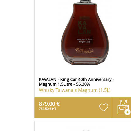
KAVALAN - King Car 40th Anniversary -
Magnum 1.5Litre - 56.30%
Whisky Taiwanais
Magnum (1.5L)
879.00 €
732.50 € HT