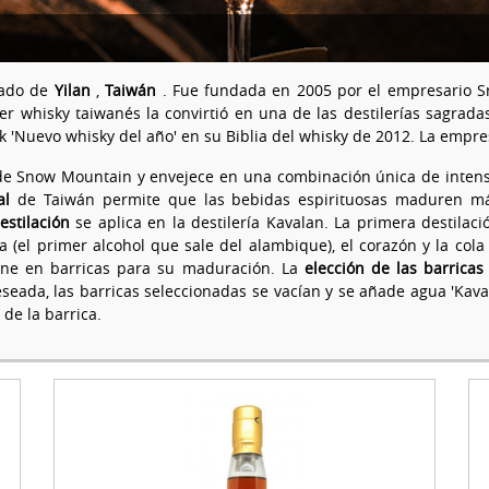
dado de
Yilan
,
Taiwán
. Fue fundada en 2005 por el empresario S
r whisky taiwanés la convirtió en una de las destilerías sagrada
sk 'Nuevo whisky del año' en su Biblia del whisky de 2012. La emp
 de Snow Mountain y envejece en una combinación única de intens
al
de Taiwán permite que las bebidas espirituosas maduren má
estilación
se aplica en la destilería Kavalan. La primera destilaci
(el primer alcohol que sale del alambique), el corazón y la cola 
pone en barricas para su maduración. La
elección de las barricas
ada, las barricas seleccionadas se vacían y se añade agua 'Kaval
de la barrica.