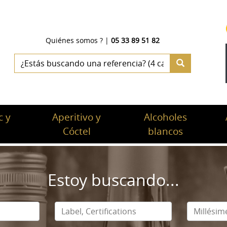
Quiénes somos ?
|
05 33 89 51 82
 y
Aperitivo y
Alcoholes
c
Cóctel
blancos
Estoy buscando...