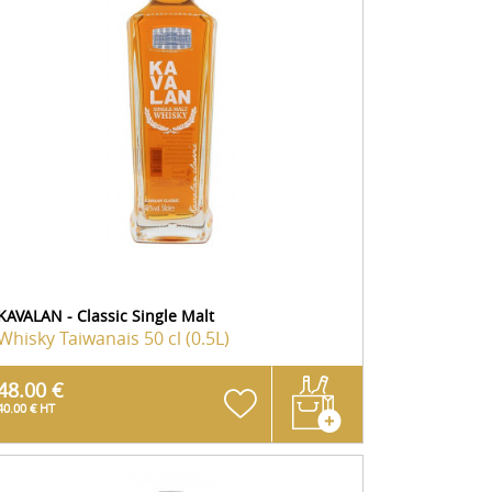
KAVALAN - Classic Single Malt
Whisky Taiwanais
50 cl (0.5L)
48.00 €
40.00 € HT