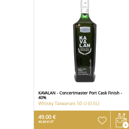
KAVALAN - Concertmaster Port Cask Finish -
40%
Whisky Taiwanais
50 cl (0.5L)
49.00 €
40.83 € HT