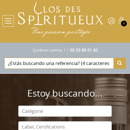
0
Quiénes somos ?
|
05 33 89 51 82
Estoy buscando...