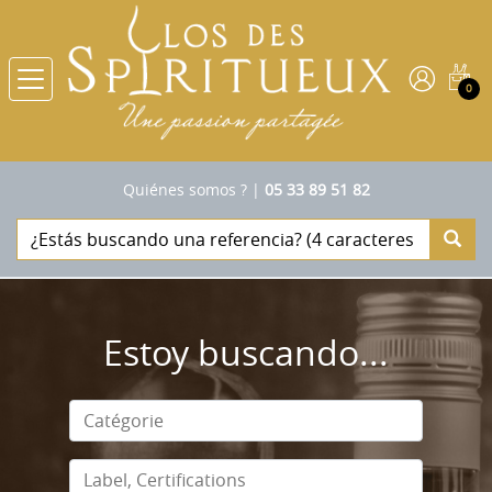
0
Quiénes somos ?
|
05 33 89 51 82
Estoy buscando...