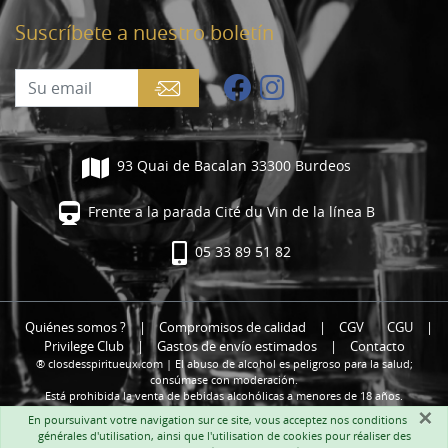
Suscríbete a nuestro boletín
93 Quai de Bacalan 33300 Burdeos
Frente a la parada Cité du Vin de la línea B
05 33 89 51 82
Quiénes somos ?
|
Compromisos de calidad
|
CGV
CGU
|
Privilege Club
|
Gastos de envío estimados
|
Contacto
® closdesspiritueux.com | El abuso de alcohol es peligroso para la salud;
consúmase con moderación.
Está prohibida la venta de bebidas alcohólicas a menores de 18 años.
×
En poursuivant votre navigation sur ce site, vous acceptez nos
conditions
générales d'utilisation
, ainsi que l'utilisation de cookies pour réaliser des