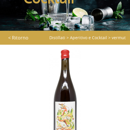
< Ritorno
Distillati
>
Aperitivo e Cocktail
>
vermut