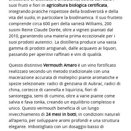
suoi frutti e fiori in
agricoltura biologica certificata
,
integrando pratiche rispettose della biodiversità e della
vita del suolo, in particolare la biodinamica. Il suo frutteto
comprende circa 600 peri della varietà Williams, 200
susini Reine Claude Dorée, oltre a vigneti piantati dal
2010, garantendo una materia prima eccezionale per i
suoi prodotti autentici. La distilleria produce una vasta
gamma di prodotti artigianali, dalle acquaviti ai liquori,
passando per aperitivi raffinati e vini di qualità.
Questo distintivo
Vermouth Amaro
è un vino fortificato
realizzato secondo un metodo tradizionale con una
macerazione accurata di molteplici piante aromatiche e
spezie selezionate: radici di genziana di Aubrac, radici di
china, cortecce di cannella e liquirizia, fiori di
santoreggia, semi di cumino, oltre a varie piante come
salvia e fava tonka, creando un equilibrio complesso e
unico. Questo vermouth beneficia di un lungo
invecchiamento di
24 mesi in botti
, in condizioni naturali
all'aperto, per sviluppare aromi profondi e una struttura
elegante. Imbottigliato con un dosaggio basso di