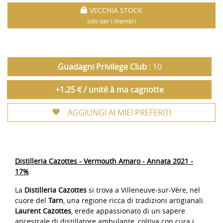
VECCHIA STOCK
solo per i membri
Guadagni Privilege Club
: 10
+1.25 € / unité à ma cagnotte
AGGIUNGI AI MIEI PREFERITI
Distilleria Cazottes - Vermouth Amaro - Annata 2021 -
17%
La
Distilleria Cazottes
si trova a Villeneuve-sur-Vère, nel
cuore del
Tarn
, una regione ricca di tradizioni artigianali.
Laurent Cazottes
, erede appassionato di un sapere
ancestrale di distillatore ambulante, coltiva con cura i