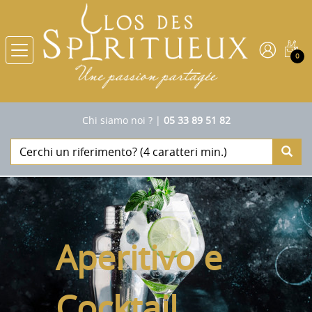
0
Chi siamo noi ?
|
05 33 89 51 82
Aperitivo e
Cocktail