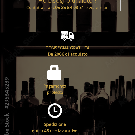
Ho bisogno di aiuto ?
Contattaci allo
05 35 54 03 51
o via
e-mail
CONSEGNA GRATUITA
Da 200€ di acquisto
Pagamento
protetto
Spedizione
entro 48 ore lavorative