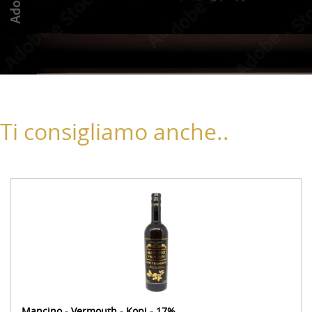
Ti consigliamo anche..
Mancino - Vermouth - Kopi - 17%