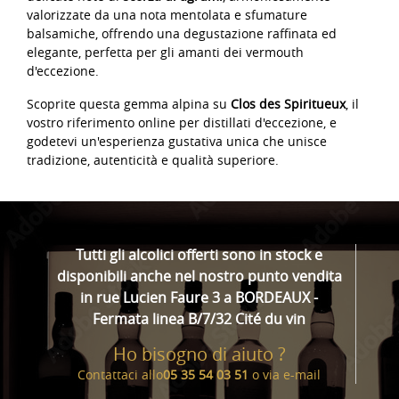
valorizzate da una nota mentolata e sfumature
balsamiche, offrendo una degustazione raffinata ed
elegante, perfetta per gli amanti dei vermouth
d'eccezione.
Scoprite questa gemma alpina su
Clos des Spiritueux
, il
vostro riferimento online per distillati d'eccezione, e
godetevi un'esperienza gustativa unica che unisce
tradizione, autenticità e qualità superiore.
Tutti gli alcolici offerti sono in stock e
disponibili anche nel nostro punto vendita
in rue Lucien Faure 3 a BORDEAUX -
Fermata linea B/7/32 Cité du vin
Ho bisogno di aiuto ?
Contattaci allo
05 35 54 03 51
o via
e-mail