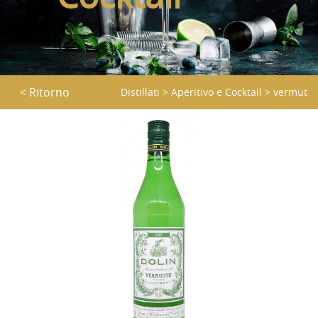
< Ritorno
Distillati
>
Aperitivo e Cocktail
>
vermut