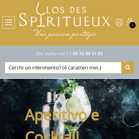
0
Chi siamo noi ?
|
05 33 89 51 82
Aperitivo e
Cocktail