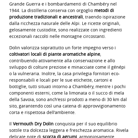
Grande Guerra e i bombardamenti di Chambéry nel
1944. La distilleria conserva con orgoglio
metodi di
produzione tradizionali e ancestrali
, traendo ispirazione
dalla ricchezza naturale delle Alpi. Le ricette originali,
gelosamente custodite, sono realizzate con ingredienti
eccezionali raccolti nelle montagne circostanti.
Dolin valorizza soprattutto un forte impegno verso i
coltivatori locali di piante aromatiche alpine
,
contribuendo attivamente alla conservazione e allo
sviluppo di colture preziose e minacciate come il génépi
o la vulneraria. Inoltre, la casa privilegia fornitori eco-
responsabili e locali per le sue etichette, cartoni e
bottiglie, tutti situati intorno a Chambéry, mentre i pochi
componenti esterni, come la limonata o il succo di mela
della Savoia, sono anch'essi prodotti a meno di 30 km dal
sito, garantendo così una catena di approvvigionamento
corta e rispettosa dell'ambiente.
Il
Vermouth Dry Dolin
conquista per il suo equilibrio
sottile tra dolcezza leggera e freschezza aromatica. Rivela
delicate note di
scorza di agrumi
, armoniosamente