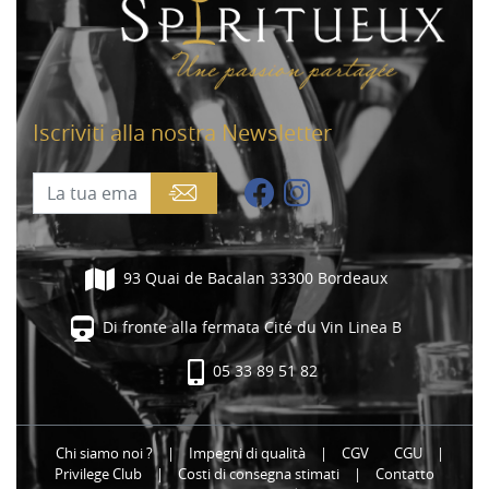
Iscriviti alla nostra Newsletter
93 Quai de Bacalan 33300 Bordeaux
Di fronte alla fermata Cité du Vin Linea B
05 33 89 51 82
Chi siamo noi ?
|
Impegni di qualità
|
CGV
CGU
|
Privilege Club
|
Costi di consegna stimati
|
Contatto