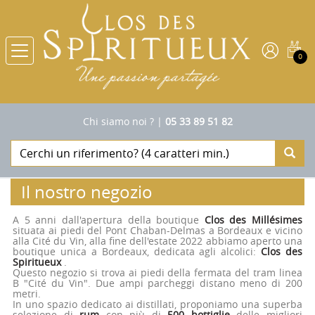
0
Chi siamo noi ?
|
05 33 89 51 82
Il nostro negozio
A 5 anni dall'apertura della boutique
Clos des Millésimes
situata ai piedi del Pont Chaban-Delmas a Bordeaux e vicino
alla Cité du Vin, alla fine dell'estate 2022 abbiamo aperto una
boutique unica a Bordeaux, dedicata agli alcolici:
Clos des
Spiritueux
.
Questo negozio si trova ai piedi della fermata del tram linea
B "Cité du Vin". Due ampi parcheggi distano meno di 200
metri.
In uno spazio dedicato ai distillati, proponiamo una superba
selezione di
rum
con più di
500 bottiglie
delle migliori