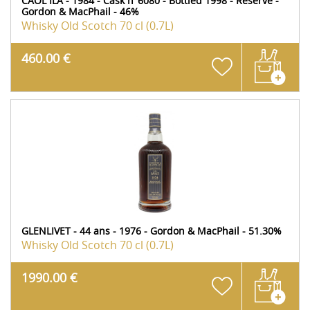
CAOL ILA - 1984 - Cask n°6080 - Bottled 1998 - Réserve -
Gordon & MacPhail - 46%
Whisky Old Scotch
70 cl (0.7L)
460.00 €
GLENLIVET - 44 ans - 1976 - Gordon & MacPhail - 51.30%
Whisky Old Scotch
70 cl (0.7L)
1990.00 €