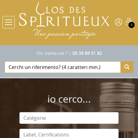
0
Chi siamo noi ?
|
05 33 89 51 82
io cerco...