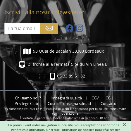
Iscriviti alla nostra Newsletter
93 Quai de Bacalan 33300 Bordeaux
Di fronte alla fermata Cité du Vin Linea B
05 33 89 51 82
Chi siamo noi ?
|
Impegni di qualità
|
CGV
CGU
|
Privilege Club
|
Costi di consegna stimati
|
Contatto
® closdesspiritueux.com | L’abuso di alcol è pericoloso per la salute; consumare
con moderazione.
È vietata la vendita di bevande alcoliche ai minori di 18 anni.
×
En poursuivant votre navigation sur ce site, vous acceptez nos
conditions
générales d'utilisation
, ainsi que l'utilisation de cookies pour réaliser des