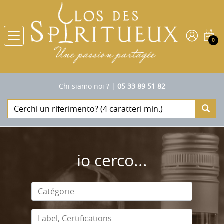
0
Chi siamo noi ?
|
05 33 89 51 82
io cerco...