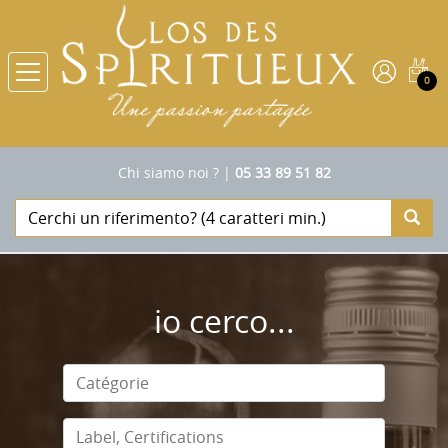
0
Chi siamo noi ?
|
05 33 89 51 82
io cerco...