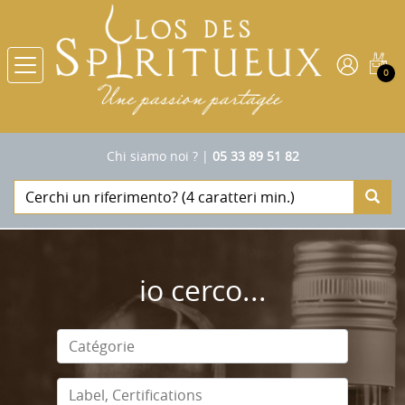
0
Chi siamo noi ?
|
05 33 89 51 82
io cerco...