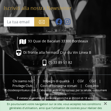
Iscriviti alla nostra Newsletter
93 Quai de Bacalan 33300 Bordeaux
Di fronte alla fermata Cité du Vin Linea B
05 33 89 51 82
Chi siamo noi ?
|
Impegni di qualità
|
CGV
CGU
|
Privilege Club
|
Costi di consegna stimati
|
Contatto
® closdesspiritueux.com | L’abuso di alcol è pericoloso per la salute; consumare
con moderazione.
È vietata la vendita di bevande alcoliche ai minori di 18 anni.
×
En poursuivant votre navigation sur ce site, vous acceptez nos
conditions
générales d'utilisation
, ainsi que l'utilisation de cookies pour réaliser des