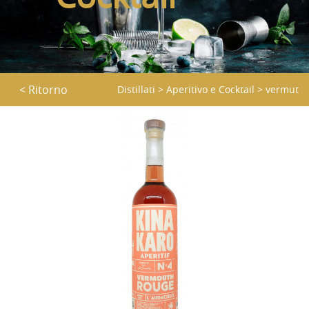
< Ritorno
Distillati
>
Aperitivo e Cocktail
>
vermut