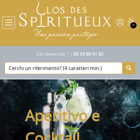
0
Chi siamo noi ?
|
05 33 89 51 82
Aperitivo e
Cocktail