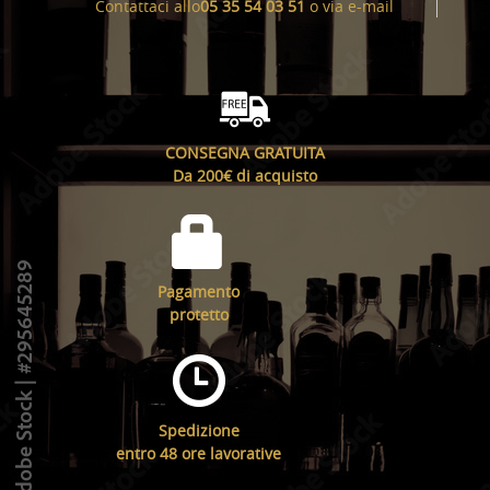
Contattaci allo
05 35 54 03 51
o via
e-mail
CONSEGNA GRATUITA
Da 200€ di acquisto
Pagamento
protetto
Spedizione
entro 48 ore lavorative