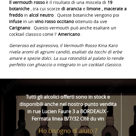
Il vermouth rosso
è il risultato di una miscela di
19
botaniche
, tra cui scorze
di arancia
e
limone
, macerate a
freddo
in
alcol neutro
. Queste botaniche vengono poi
infuse
in un
vino rosso occitano
ottenuto da uve
Carignano
. Questo vermouth può anche esaltare un
cocktail classico come l'
Americano
.
Generoso
ed espressivo, il Vermouth Rosso Kina Karo
rivela aromi di agrumi canditi, esaltati da tocchi di erbe
amare e spezie dolci. La sua rotondità al palato lo rende
perfetto con ghiaccio o integrato in un cocktail classico.
Tutti gli alcolici offerti sono in stock e
disponibili anche nel nostro punto vendita
in rue Lucien Faure 3 a BORDEAUX -
Fermata linea B/7/32 Cité du vin
Ho bisogno di aiuto ?