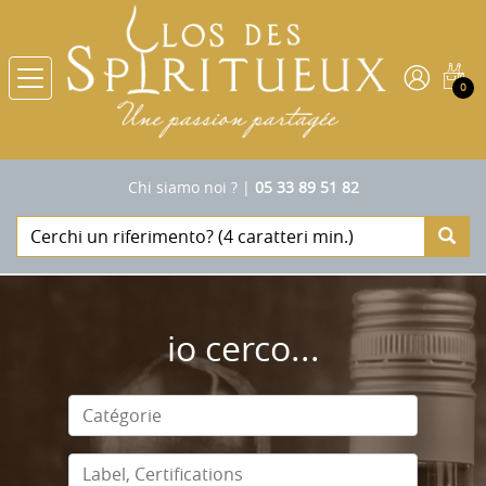
0
Chi siamo noi ?
|
05 33 89 51 82
io cerco...