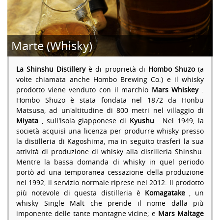
Marte (Whisky)
La Shinshu Distillery
è di proprietà di
Hombo Shuzo
(a
volte chiamata anche Hombo Brewing Co.) e il whisky
prodotto viene venduto con il marchio
Mars Whiskey
.
Hombo Shuzo è stata fondata nel 1872 da Honbu
Matsusa, ad un'altitudine di 800 metri nel villaggio di
Miyata
, sull'isola giapponese di
Kyushu
. Nel 1949, la
società acquisì una licenza per produrre whisky presso
la distilleria di Kagoshima, ma in seguito trasferì la sua
attività di produzione di whisky alla distilleria Shinshu.
Mentre la bassa domanda di whisky in quel periodo
portò ad una temporanea cessazione della produzione
nel 1992, il servizio normale riprese nel 2012. Il prodotto
più notevole di questa distilleria è
Komagatake
, un
whisky Single Malt che prende il nome dalla più
imponente delle tante montagne vicine; e
Mars Maltage