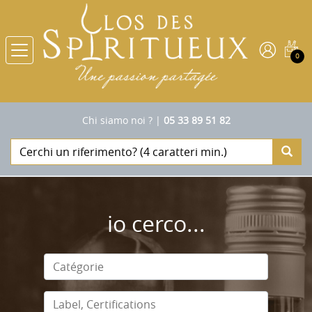
0
Chi siamo noi ?
|
05 33 89 51 82
io cerco...