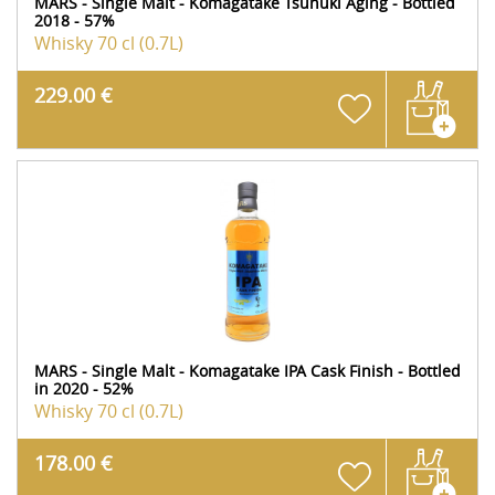
MARS - Single Malt - Komagatake Tsunuki Aging - Bottled
2018 - 57%
Whisky
70 cl (0.7L)
229.00 €
MARS - Single Malt - Komagatake IPA Cask Finish - Bottled
in 2020 - 52%
Whisky
70 cl (0.7L)
178.00 €