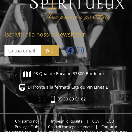
Iscriviti alla nostra Newsletter
93 Quai de Bacalan 33300 Bordeaux
Di fronte alla fermata Cité du Vin Linea B
05 33 89 51 82
Chi siamo noi ?
|
Impegni di qualità
|
CGV
CGU
|
Privilege Club
|
Costi di consegna stimati
|
Contatto
® closdesspiritueux.com | L’abuso di alcol è pericoloso per la salute; consumare