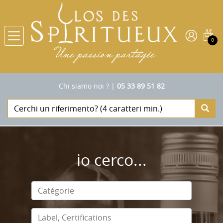
0
Chi siamo noi ?
|
05 33 89 51 82
io cerco...