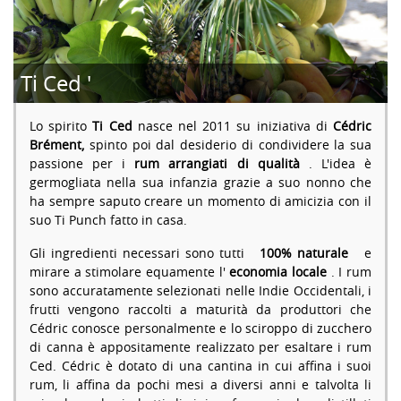
Ti Ced '
Lo spirito
Ti Ced
nasce nel 2011 su iniziativa di
Cédric
Brément,
spinto poi dal desiderio di condividere la sua
passione per i
rum arrangiati di qualità
. L'idea è
germogliata nella sua infanzia grazie a suo nonno che
ha sempre saputo creare un momento di amicizia con il
suo Ti Punch fatto in casa.
Gli ingredienti necessari sono tutti
100% naturale
e
mirare a stimolare equamente l'
economia locale
. I rum
sono accuratamente selezionati nelle Indie Occidentali, i
frutti vengono raccolti a maturità da produttori che
Cédric conosce personalmente e lo sciroppo di zucchero
di canna è appositamente realizzato per esaltare i rum
Ced. Cédric è dotato di una cantina in cui affina i suoi
rum, li affina da pochi mesi a diversi anni e talvolta li