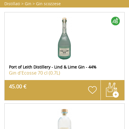
Distillati
>
Gin
>
Gin scozzese
Port of Leith Distillery - Lind & Lime Gin - 44%
Gin d'Ecosse
70 cl (0.7L)
45.00 €