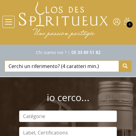
0
Chi siamo noi ?
|
05 33 89 51 82
io cerco...