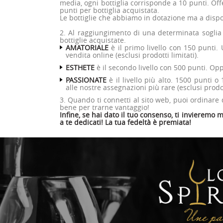
media, ogni bottiglia corrisponde a 10 punti. Of
punti per bottiglia acquistata.
Le bottiglie che abbiamo in dotazione ma a dispo
2. Al raggiungimento di una determinata soglia 
bottiglie acquistate.
AMATORIALE
è il primo livello con 150 punti. 
vendita online (esclusi prodotti limitati).
ESTHETE
è il secondo livello con 500 punti. Oppu
PASSIONATE
è il livello più alto. 1500 punti o
alle nostre assegnazioni più rare (esclusi prodott
3. Quando ti connetti al sito web, puoi ordinare 
bene per trarne vantaggio!
Infine, se hai dato il tuo consenso, ti invieremo
a te dedicati! La tua fedeltà è premiata!