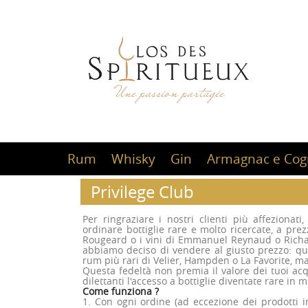
Rum
Whisky
Gin
Armagnac e Cog
Privilege Club
Per ringraziare i nostri clienti più affezionat
ordinare bottiglie rare e molto ricercate, a pre
Rougeard o i vini di Emmanuel Reynaud o Richard 
abbiamo deciso di vendere al giusto prezzo: quel
rum più rari di Velier, Hampden o La Favorite, m
Questa fedeltà non premia il valore dei tuoi acq
dilettanti l'accesso a bottiglie diventate rare in 
Come funziona ?
1. Con ogni ordine (ad eccezione dei prodotti in