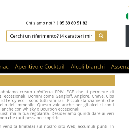
Chi siamo noi ?
|
05 33 89 51 82
nac
Aperitivo e Cocktail
Alcoli bianchi
Assenz
i, abbiamo creato un'offerta PRIVILEGE che ti permette di
zzi eccezionali. Domini come Gangloff, Anglore, Chave, Clos
Leroy ecc... sono tutti vini rari. Piccoli stanziamenti che
lo dell'immobile. Questo vale anche per gli alcolici con i
a anche con whisky o Bourbon eccezionali.
uisti ma la tua regolarità. Desideriamo quindi dare ai veri
modo che tutti possano scoprirle.
 vendita limitata) sul nostro sito Web, accumuli punti. In