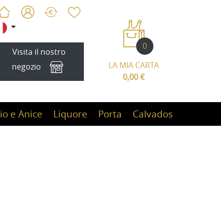
0
Visita il nostro
LA MIA CARTA
negozio
0,00 €
io e Anice
Liquore
Porta
Calvados