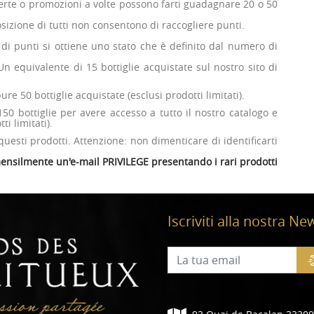
ferte o promozioni a volte possono farti guadagnare 20 o 50
sizione di tutti non consentono di raccogliere punti.
di punti si ottiene uno stato che è definito dal numero di
Un equivalente di 15 bottiglie acquistate sul nostro sito di
re 50 bottiglie acquistate (esclusi prodotti limitati).
 150 bottiglie per avere accesso a tutto il nostro catalogo e
i limitati).
questi prodotti. Attenzione: non dimenticare di identificarti
 mensilmente un'e-mail PRIVILEGE presentando i rari prodotti
Iscriviti alla nostra Ne