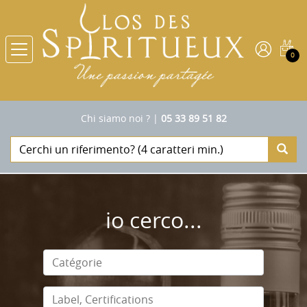
0
Chi siamo noi ?
|
05 33 89 51 82
io cerco...