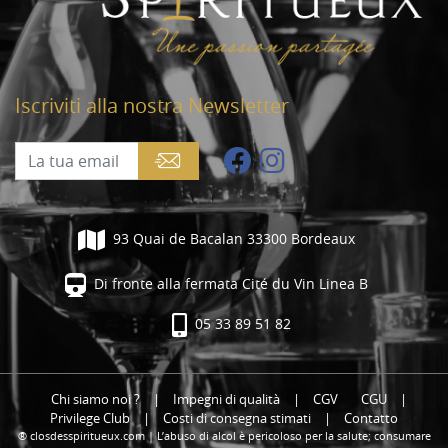
Iscriviti alla nostra Newsletter
93 Quai de Bacalan 33300 Bordeaux
Di fronte alla fermata Cité du Vin Linea B
05 33 89 51 82
Chi siamo noi ?
|
Impegni di qualità
|
CGV
CGU
|
Privilege Club
|
Costi di consegna stimati
|
Contatto
® closdesspiritueux.com | L’abuso di alcol è pericoloso per la salute; consumare