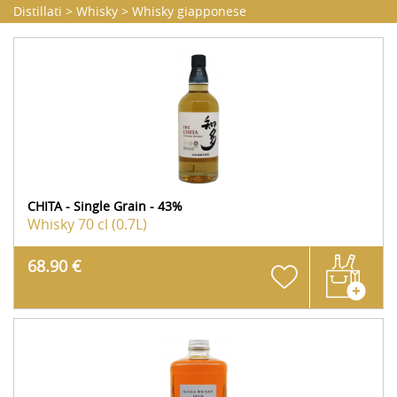
Distillati
>
Whisky
>
Whisky giapponese
CHITA - Single Grain - 43%
Whisky
70 cl (0.7L)
68.90 €