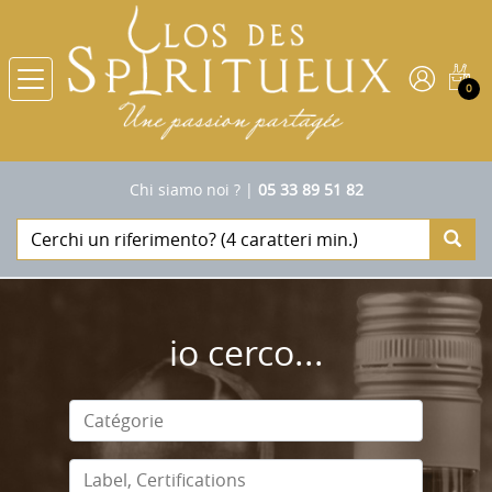
0
Chi siamo noi ?
|
05 33 89 51 82
io cerco...