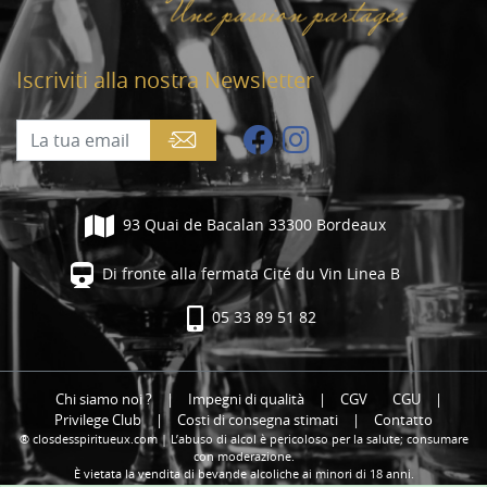
Iscriviti alla nostra Newsletter
93 Quai de Bacalan 33300 Bordeaux
Di fronte alla fermata Cité du Vin Linea B
05 33 89 51 82
Chi siamo noi ?
|
Impegni di qualità
|
CGV
CGU
|
Privilege Club
|
Costi di consegna stimati
|
Contatto
® closdesspiritueux.com | L’abuso di alcol è pericoloso per la salute; consumare
con moderazione.
È vietata la vendita di bevande alcoliche ai minori di 18 anni.