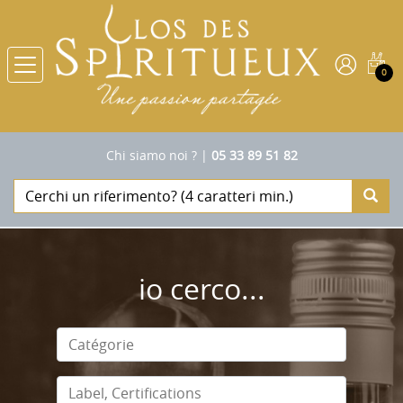
0
Chi siamo noi ?
|
05 33 89 51 82
io cerco...