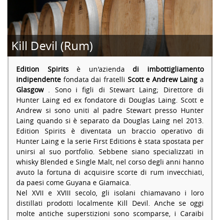
Kill Devil (Rum)
Edition Spirits
è un'azienda
di imbottigliamento
indipendente
fondata dai fratelli
Scott e Andrew Laing
a
Glasgow
. Sono i figli di Stewart Laing; Direttore di
Hunter Laing ed ex fondatore di Douglas Laing. Scott e
Andrew si sono uniti al padre Stewart presso Hunter
Laing quando si è separato da Douglas Laing nel 2013.
Edition Spirits è diventata un braccio operativo di
Hunter Laing e la serie First Editions è stata spostata per
unirsi al suo portfolio. Sebbene siano specializzati in
whisky Blended e Single Malt, nel corso degli anni hanno
avuto la fortuna di acquisire scorte di rum invecchiati,
da paesi come Guyana e Giamaica.
Nel XVII e XVIII secolo, gli isolani chiamavano i loro
distillati prodotti localmente Kill Devil. Anche se oggi
molte antiche superstizioni sono scomparse, i Caraibi