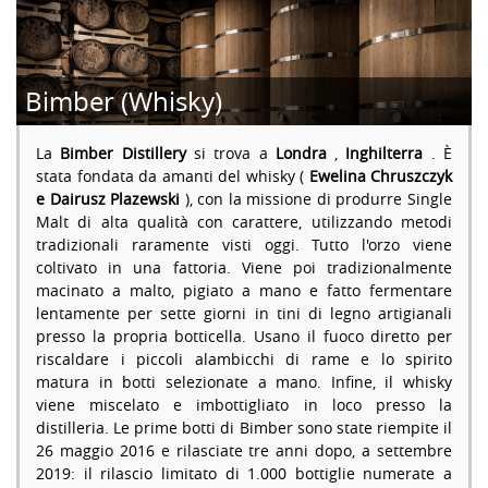
Bimber (Whisky)
La
Bimber Distillery
si trova a
Londra
,
Inghilterra
. È
stata fondata da amanti del whisky (
Ewelina Chruszczyk
e Dairusz Plazewski
), con la missione di produrre Single
Malt di alta qualità con carattere, utilizzando metodi
tradizionali raramente visti oggi. Tutto l'orzo viene
coltivato in una fattoria. Viene poi tradizionalmente
macinato a malto, pigiato a mano e fatto fermentare
lentamente per sette giorni in tini di legno artigianali
presso la propria botticella. Usano il fuoco diretto per
riscaldare i piccoli alambicchi di rame e lo spirito
matura in botti selezionate a mano. Infine, il whisky
viene miscelato e imbottigliato in loco presso la
distilleria. Le prime botti di Bimber sono state riempite il
26 maggio 2016 e rilasciate tre anni dopo, a settembre
2019: il rilascio limitato di 1.000 bottiglie numerate a