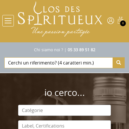
0
Chi siamo noi ?
|
05 33 89 51 82
io cerco...