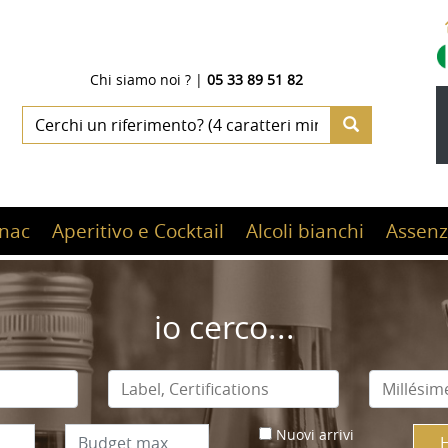
Chi siamo noi ?
|
05 33 89 51 82
nac
Aperitivo e Cocktail
Alcoli bianchi
Assenz
io cerco...
Nuovi arrivi