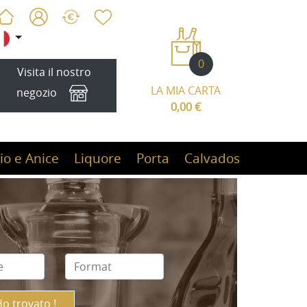
0
Visita il nostro
LA MIA CARTA
negozio
0,00 €
io e Anice
Liquore
Porta
Calvados
Ho trovato !