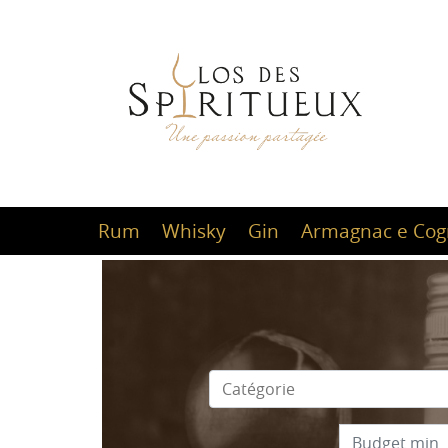
Rum
Whisky
Gin
Armagnac e Cog