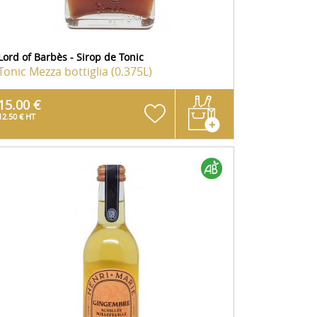
Lord of Barbès - Sirop de Tonic
Tonic
Mezza bottiglia (0.375L)
15.00 €
12.50 € HT