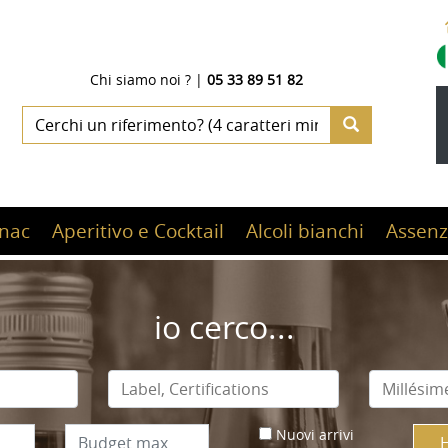
Chi siamo noi ?
|
05 33 89 51 82
nac
Aperitivo e Cocktail
Alcoli bianchi
Assenz
io cerco...
Nuovi arrivi