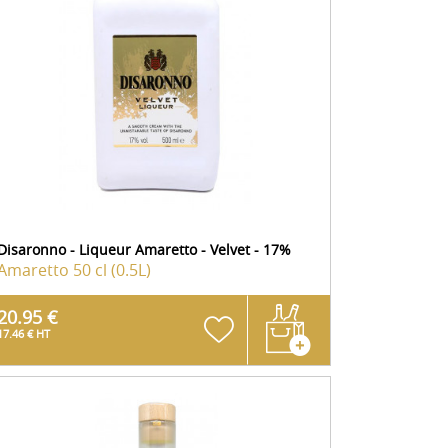
Disaronno - Liqueur Amaretto - Velvet - 17%
Amaretto
50 cl (0.5L)
20.95 €
17.46 € HT