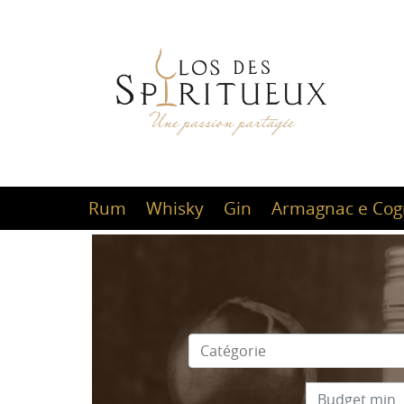
Rum
Whisky
Gin
Armagnac e Cog