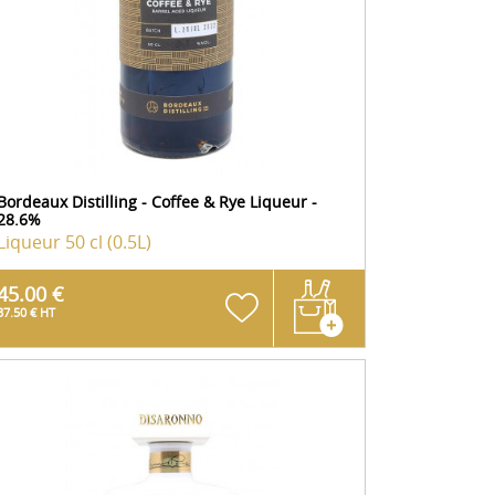
Bordeaux Distilling - Coffee & Rye Liqueur -
28.6%
Liqueur
50 cl (0.5L)
45.00 €
37.50 € HT