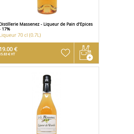
Distillerie Massenez - Liqueur de Pain d'Epices
- 17%
Liqueur
70 cl (0.7L)
19.00 €
15.83 € HT