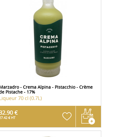
Marzadro - Crema Alpina - Pistacchio - Crème
de Pistache - 17%
Liqueur
70 cl (0.7L)
32.90 €
27.42 € HT