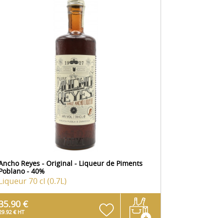
Ancho Reyes - Original - Liqueur de Piments
Poblano - 40%
Liqueur
70 cl (0.7L)
35.90 €
29.92 € HT