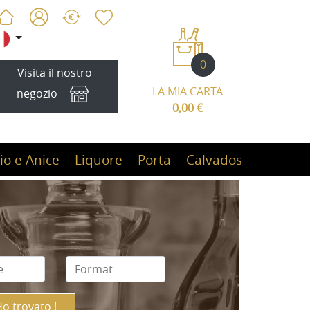
0
Visita il nostro
LA MIA CARTA
negozio
0,00 €
io e Anice
Liquore
Porta
Calvados
Ho trovato !