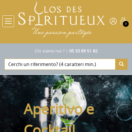
0
Chi siamo noi ?
|
05 33 89 51 82
Aperitivo e
Cocktail