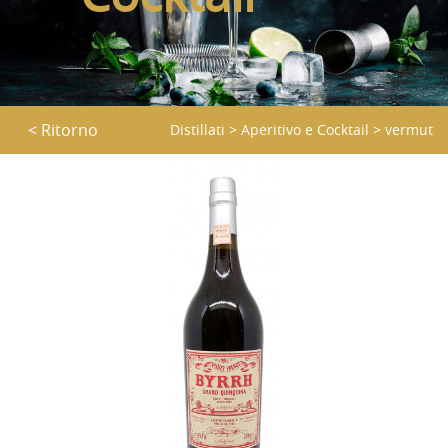
< Ritorno
Distillati
>
Aperitivo e Cocktail
>
vermut