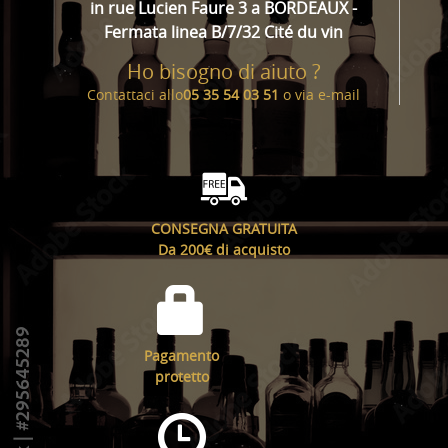
in rue Lucien Faure 3 a BORDEAUX -
Fermata linea B/7/32 Cité du vin
Ho bisogno di aiuto ?
Contattaci allo
05 35 54 03 51
o via
e-mail
CONSEGNA GRATUITA
Da 200€ di acquisto
Pagamento
protetto