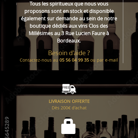
Tous les spiritueux que nous vous
proposons sont en stock et disponible
également sur demande au sein de notre
boutique dédiés aux vins Clos des
Millésimes au 3 Rue Lucien Faure à
Bordeaux.
Besoin d'aide ?
Contactez-nous au
05 56 04 99 35
ou par
e-mail
LIVRAISON OFFERTE
Dès 200€ d'achat