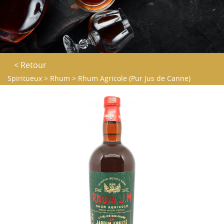
< Retour
Spiritueux
>
Rhum
>
Rhum Agricole (Pur Jus de Canne)