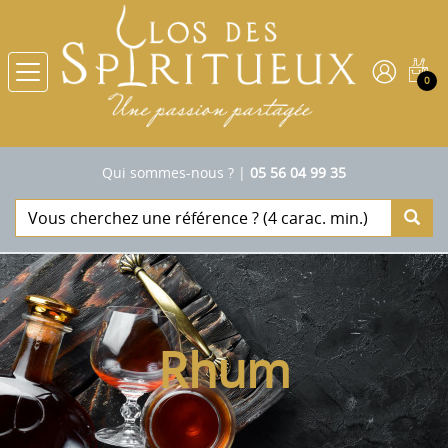
0
Qui sommes-nous ?
|
05 56 04 99 35
Rhum