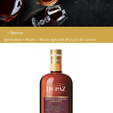
< Retour
Spiritueux
>
Rhum
>
Rhum Agricole (Pur Jus de Canne)