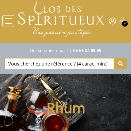
0
Qui sommes-nous ?
|
05 56 04 99 35
Rhum