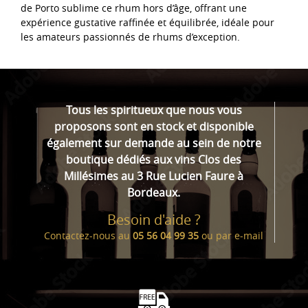
de Porto sublime ce rhum hors d’âge, offrant une
expérience gustative raffinée et équilibrée, idéale pour
les amateurs passionnés de rhums d’exception.
Tous les spiritueux que nous vous
proposons sont en stock et disponible
également sur demande au sein de notre
boutique dédiés aux vins Clos des
Millésimes au 3 Rue Lucien Faure à
Bordeaux.
Besoin d'aide ?
Contactez-nous au
05 56 04 99 35
ou par
e-mail