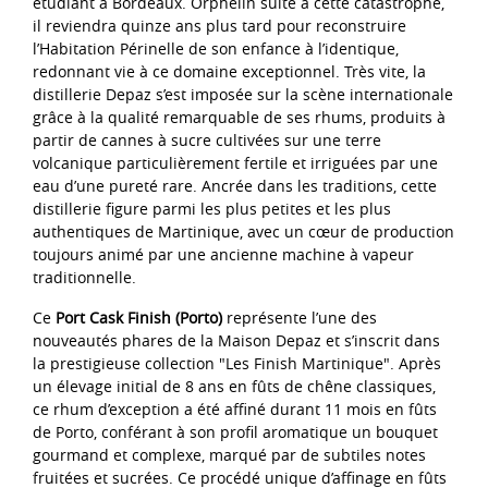
étudiant à Bordeaux. Orphelin suite à cette catastrophe,
il reviendra quinze ans plus tard pour reconstruire
l’Habitation Périnelle de son enfance à l’identique,
redonnant vie à ce domaine exceptionnel. Très vite, la
distillerie Depaz s’est imposée sur la scène internationale
grâce à la qualité remarquable de ses rhums, produits à
partir de cannes à sucre cultivées sur une terre
volcanique particulièrement fertile et irriguées par une
eau d’une pureté rare. Ancrée dans les traditions, cette
distillerie figure parmi les plus petites et les plus
authentiques de Martinique, avec un cœur de production
toujours animé par une ancienne machine à vapeur
traditionnelle.
Ce
Port Cask Finish (Porto)
représente l’une des
nouveautés phares de la Maison Depaz et s’inscrit dans
la prestigieuse collection "Les Finish Martinique". Après
un élevage initial de 8 ans en fûts de chêne classiques,
ce rhum d’exception a été affiné durant 11 mois en fûts
de Porto, conférant à son profil aromatique un bouquet
gourmand et complexe, marqué par de subtiles notes
fruitées et sucrées. Ce procédé unique d’affinage en fûts