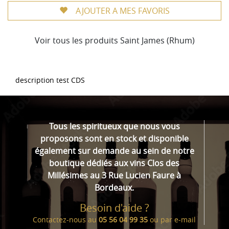
AJOUTER A MES FAVORIS
Voir tous les produits Saint James (Rhum)
description test CDS
Tous les spiritueux que nous vous
proposons sont en stock et disponible
également sur demande au sein de notre
boutique dédiés aux vins Clos des
Millésimes au 3 Rue Lucien Faure à
Bordeaux.
Besoin d'aide ?
Contactez-nous au
05 56 04 99 35
ou par
e-mail