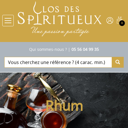
0
Qui sommes-nous ?
|
05 56 04 99 35
Rhum