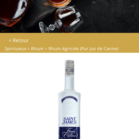
< Retour
Spiritueux
>
Rhum
>
Rhum Agricole (Pur Jus de Canne)