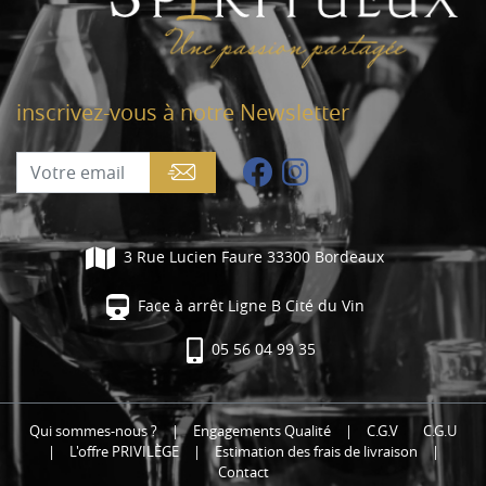
inscrivez-vous à notre Newsletter
3 Rue Lucien Faure 33300 Bordeaux
Face à arrêt Ligne B Cité du Vin
05 56 04 99 35
Qui sommes-nous ?
|
Engagements Qualité
|
C.G.V
C.G.U
|
L'offre PRIVILÈGE
|
Estimation des frais de livraison
|
Contact