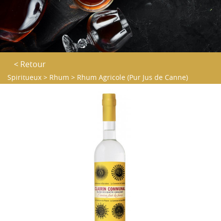
< Retour
Spiritueux
>
Rhum
>
Rhum Agricole (Pur Jus de Canne)