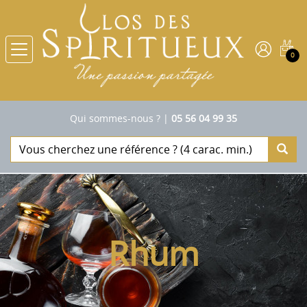
0
Qui sommes-nous ?
|
05 56 04 99 35
Rhum