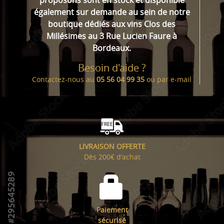
proposons sont en stock et disponible
également sur demande au sein de notre
boutique dédiés aux vins Clos des
Millésimes au 3 Rue Lucien Faure à
Bordeaux.
Besoin d'aide ?
Contactez-nous au
05 56 04 99 35
ou par
e-mail
LIVRAISON OFFERTE
Dès 200€ d'achat
Paiement
sécurisé