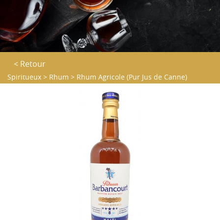
< Retour
Spiritueux
>
Rhum
>
Rhum Agricole (Pur Jus de Canne)