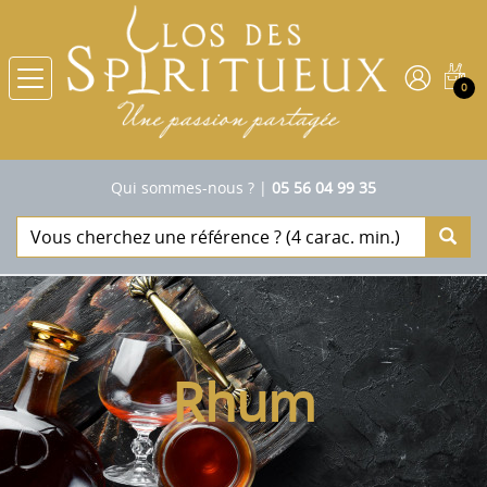
0
Qui sommes-nous ?
|
05 56 04 99 35
Rhum