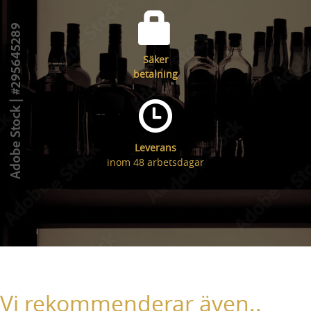
Säker
betalning
Leverans
inom 48 arbetsdagar
Vi rekommenderar även..