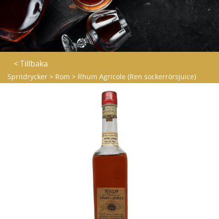
< Tillbaka
Spritdrycker
>
Rom
>
Rhum Agricole (Ren sockerrörsjuice)