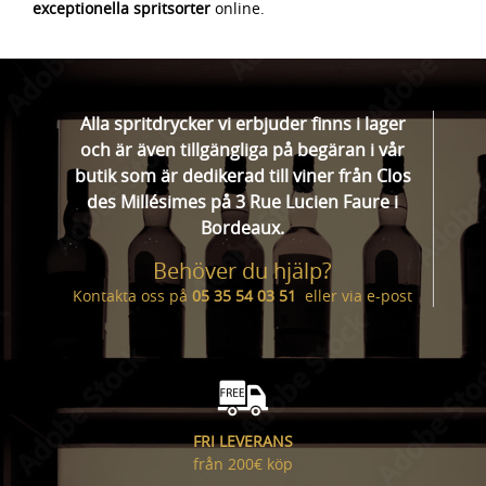
exceptionella spritsorter
online.
Alla spritdrycker vi erbjuder finns i lager
och är även tillgängliga på begäran i vår
butik som är dedikerad till viner från Clos
des Millésimes på 3 Rue Lucien Faure i
Bordeaux.
Behöver du hjälp?
Kontakta oss på
05 35 54 03 51
eller via
e-post
FRI LEVERANS
från 200€ köp