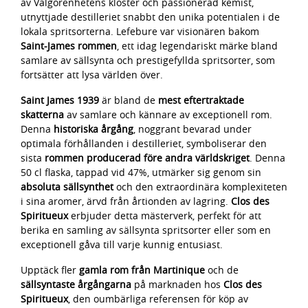
av Välgörenhetens kloster och passionerad kemist,
utnyttjade destilleriet snabbt den unika potentialen i de
lokala spritsorterna. Lefebure var visionären bakom
Saint-James rommen
, ett idag legendariskt märke bland
samlare av sällsynta och prestigefyllda spritsorter, som
fortsätter att lysa världen över.
Saint James 1939
är bland de
mest eftertraktade
skatterna
av samlare och kännare av exceptionell rom.
Denna
historiska årgång
, noggrant bevarad under
optimala förhållanden i destilleriet, symboliserar den
sista
rommen producerad före andra världskriget
. Denna
50 cl flaska, tappad vid 47%, utmärker sig genom sin
absoluta sällsynthet
och den extraordinära komplexiteten
i sina aromer, ärvd från årtionden av lagring.
Clos des
Spiritueux
erbjuder detta mästerverk, perfekt för att
berika en samling av sällsynta spritsorter eller som en
exceptionell gåva till varje kunnig entusiast.
Upptäck fler
gamla rom från Martinique
och de
sällsyntaste årgångarna
på marknaden hos
Clos des
Spiritueux
, den oumbärliga referensen för köp av