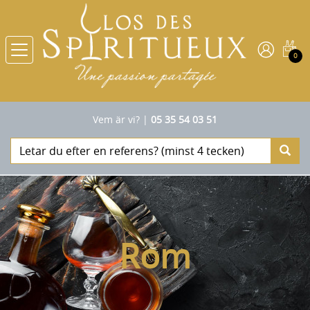
0
Vem är vi?
|
05 35 54 03 51
Rom