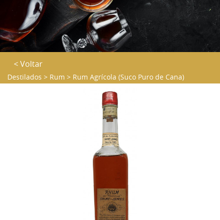
< Voltar
Destilados
>
Rum
>
Rum Agrícola (Suco Puro de Cana)