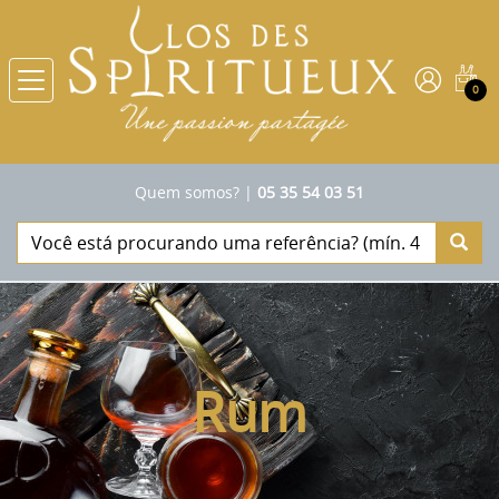
0
Quem somos?
|
05 35 54 03 51
Rum