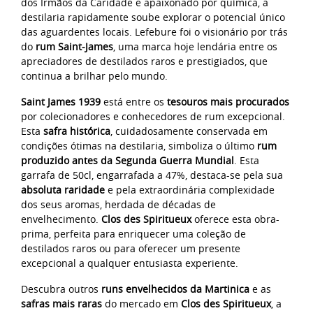
dos Irmãos da Caridade e apaixonado por química, a
destilaria rapidamente soube explorar o potencial único
das aguardentes locais. Lefebure foi o visionário por trás
do
rum Saint-James
, uma marca hoje lendária entre os
apreciadores de destilados raros e prestigiados, que
continua a brilhar pelo mundo.
Saint James 1939
está entre os
tesouros mais procurados
por colecionadores e conhecedores de rum excepcional.
Esta
safra histórica
, cuidadosamente conservada em
condições ótimas na destilaria, simboliza o último
rum
produzido antes da Segunda Guerra Mundial
. Esta
garrafa de 50cl, engarrafada a 47%, destaca-se pela sua
absoluta raridade
e pela extraordinária complexidade
dos seus aromas, herdada de décadas de
envelhecimento.
Clos des Spiritueux
oferece esta obra-
prima, perfeita para enriquecer uma coleção de
destilados raros ou para oferecer um presente
excepcional a qualquer entusiasta experiente.
Descubra outros
runs envelhecidos da Martinica
e as
safras mais raras
do mercado em
Clos des Spiritueux
, a