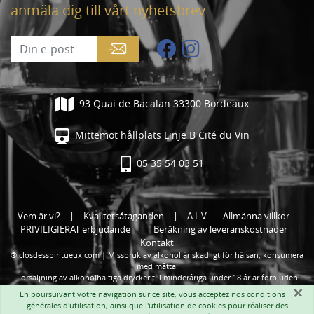
anmäla dig till vårt nyhetsbrev
93 Quai de Bacalan 33300 Bordeaux
Mittemot hållplats Linje B Cité du Vin
05 35 54 03 51
Vem är vi?
|
Kvalitetsåtaganden
|
A.L.V
Allmänna villkor
|
PRIVILIGIERAT erbjudande
|
Beräkning av leveranskostnader
|
Kontakt
® closdesspiritueux.com | Missbruk av alkohol är skadligt för hälsan; konsumera
med måtta.
Försäljning av alkoholhaltiga drycker till minderåriga under 18 år är förbjuden
×
En poursuivant votre navigation sur ce site, vous acceptez nos
conditions
générales d'utilisation
, ainsi que l'utilisation de cookies pour réaliser des