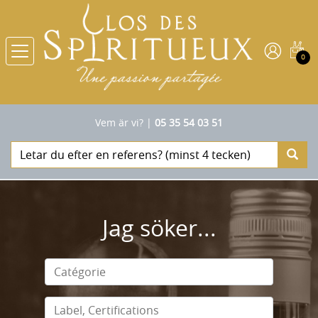
0
Vem är vi?
|
05 35 54 03 51
Jag söker...