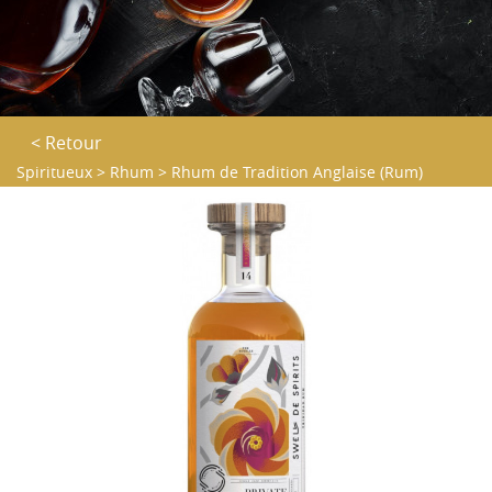
< Retour
Spiritueux
>
Rhum
>
Rhum de Tradition Anglaise (Rum)