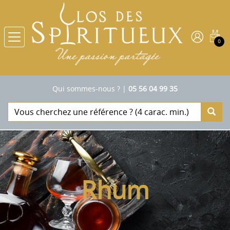
0
Qui sommes-nous ?
|
05 56 04 99 35
Rhum