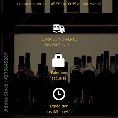
Contactez-nous au
05 56 04 99 35
ou par
e-mail
LIVRAISON OFFERTE
Dès 200€ d'achat
Paiement
sécurisé
Expédition
sous 48h ouvrées