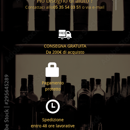
Ho bisogno di aiuto ?
Contattaci allo
05 35 54 03 51
o via
e-mail
CONSEGNA GRATUITA
Da 200€ di acquisto
Pagamento
protetto
Spedizione
entro 48 ore lavorative