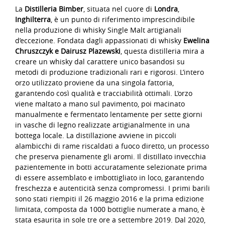
La
Distilleria Bimber
, situata nel cuore di
Londra
,
Inghilterra
, è un punto di riferimento imprescindibile
nella produzione di whisky Single Malt artigianali
d’eccezione. Fondata dagli appassionati di whisky
Ewelina
Chruszczyk e Dairusz Plazewski
, questa distilleria mira a
creare un whisky dal carattere unico basandosi su
metodi di produzione tradizionali rari e rigorosi. L’intero
orzo utilizzato proviene da una singola fattoria,
garantendo così qualità e tracciabilità ottimali. L’orzo
viene maltato a mano sul pavimento, poi macinato
manualmente e fermentato lentamente per sette giorni
in vasche di legno realizzate artigianalmente in una
bottega locale. La distillazione avviene in piccoli
alambicchi di rame riscaldati a fuoco diretto, un processo
che preserva pienamente gli aromi. Il distillato invecchia
pazientemente in botti accuratamente selezionate prima
di essere assemblato e imbottigliato in loco, garantendo
freschezza e autenticità senza compromessi. I primi barili
sono stati riempiti il 26 maggio 2016 e la prima edizione
limitata, composta da 1000 bottiglie numerate a mano, è
stata esaurita in sole tre ore a settembre 2019. Dal 2020,