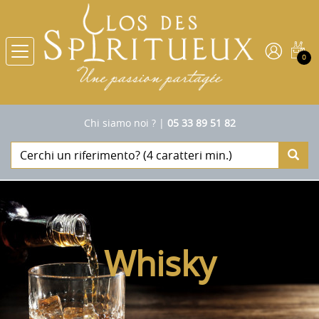
0
Chi siamo noi ?
|
05 33 89 51 82
Whisky