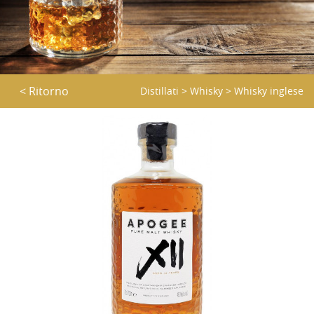
< Ritorno
Distillati
>
Whisky
>
Whisky inglese