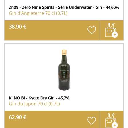
Zn09 - Zero Nine Spirits - Série Underwater - Gin - 44,60%
Gin d'Angleterre
70 cl (0.7L)
38.90 €
KI NO BI - Kyoto Dry Gin - 45,7%
Gin du Japon
70 cl (0.7L)
62.90 €