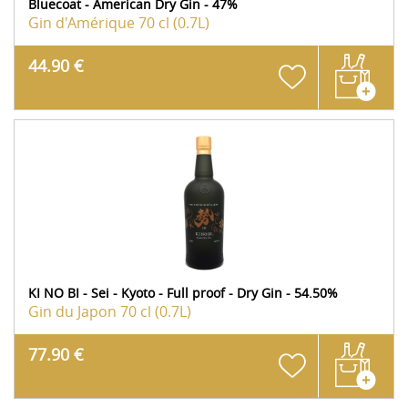
Bluecoat - American Dry Gin - 47%
Gin d'Amérique
70 cl (0.7L)
44.90 €
KI NO BI - Sei - Kyoto - Full proof - Dry Gin - 54.50%
Gin du Japon
70 cl (0.7L)
77.90 €