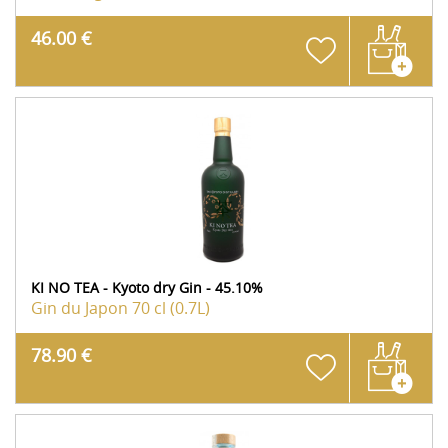
46.00 €
KI NO TEA - Kyoto dry Gin - 45.10%
Gin du Japon
70 cl (0.7L)
78.90 €