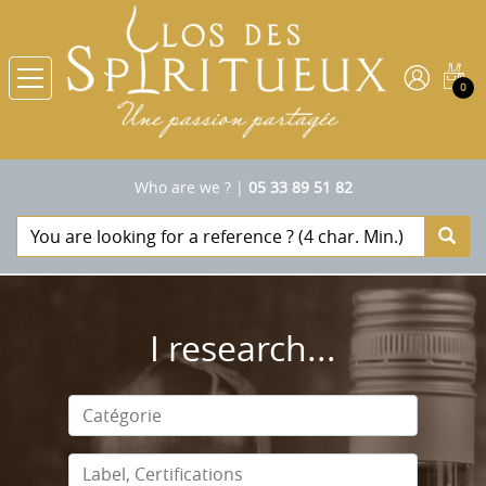
0
Who are we ?
|
05 33 89 51 82
I research...