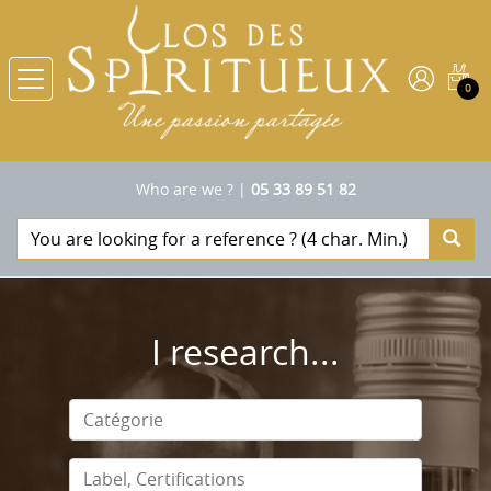
0
Who are we ?
|
05 33 89 51 82
I research...