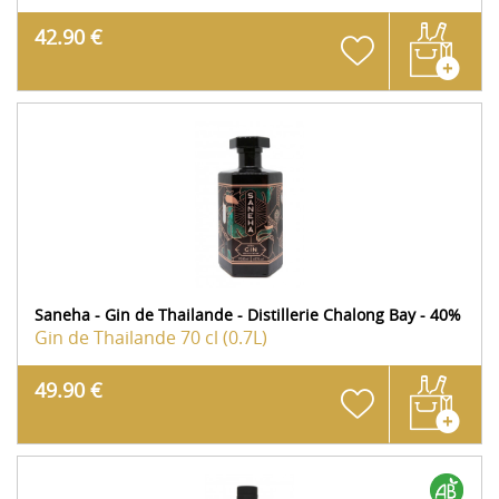
42.90 €
Saneha - Gin de Thailande - Distillerie Chalong Bay - 40%
Gin de Thailande
70 cl (0.7L)
49.90 €