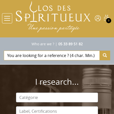
0
Who are we ?
|
05 33 89 51 82
I research...