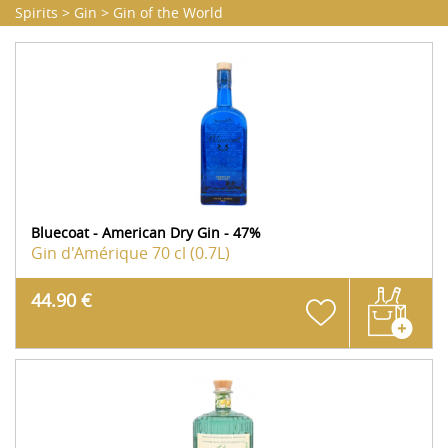
Spirits
>
Gin
>
Gin of the World
Bluecoat - American Dry Gin - 47%
Gin d'Amérique
70 cl (0.7L)
44.90 €