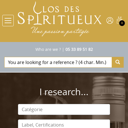
0
Who are we ?
|
05 33 89 51 82
I research...