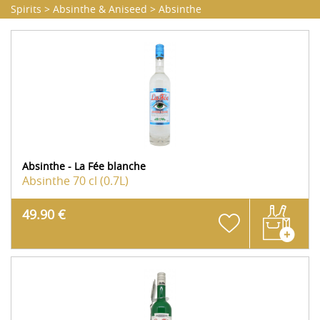
Spirits
>
Absinthe & Aniseed
>
Absinthe
Absinthe - La Fée blanche
Absinthe
70 cl (0.7L)
49.90 €