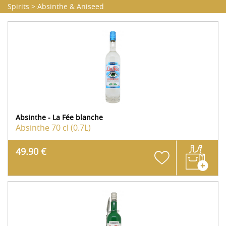
Spirits
>
Absinthe & Aniseed
Absinthe - La Fée blanche
Absinthe
70 cl (0.7L)
49.90 €