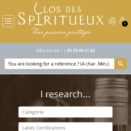
0
Who are we ?
|
05 33 89 51 82
I research...