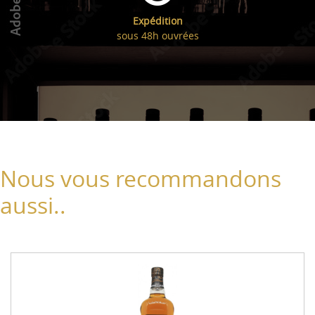
Expédition
sous 48h ouvrées
Nous vous recommandons
aussi..