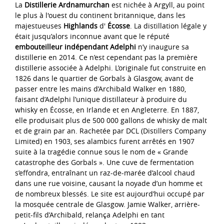
La
Distillerie Ardnamurchan
est nichée à Argyll, au point
le plus à l'ouest du continent britannique, dans les
majestueuses
Highlands
d'
Écosse
. La distillation légale y
était jusqu’alors inconnue avant que le réputé
embouteilleur indépendant Adelphi
n’y inaugure sa
distillerie en 2014. Ce n’est cependant pas la première
distillerie associée à Adelphi. L’originale fut construite en
1826 dans le quartier de Gorbals à Glasgow, avant de
passer entre les mains d’Archibald Walker en 1880,
faisant d’Adelphi l’unique distillateur à produire du
whisky en Écosse, en Irlande et en Angleterre. En 1887,
elle produisait plus de 500 000 gallons de whisky de malt
et de grain par an. Rachetée par DCL (Distillers Company
Limited) en 1903, ses alambics furent arrêtés en 1907
suite à la tragédie connue sous le nom de « Grande
catastrophe des Gorbals ». Une cuve de fermentation
s’effondra, entraînant un raz-de-marée d’alcool chaud
dans une rue voisine, causant la noyade d’un homme et
de nombreux blessés. Le site est aujourd’hui occupé par
la mosquée centrale de Glasgow. Jamie Walker, arrière-
petit-fils d’Archibald, relança Adelphi en tant