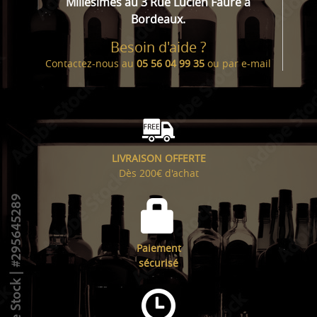
Millésimes au 3 Rue Lucien Faure à
Bordeaux.
Besoin d'aide ?
Contactez-nous au
05 56 04 99 35
ou par
e-mail
LIVRAISON OFFERTE
Dès 200€ d'achat
Paiement
sécurisé