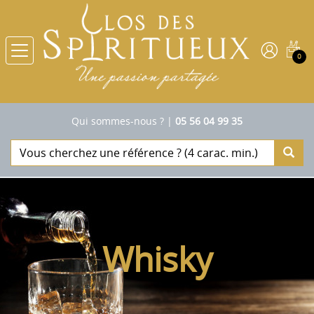
0
Qui sommes-nous ?
|
05 56 04 99 35
Whisky