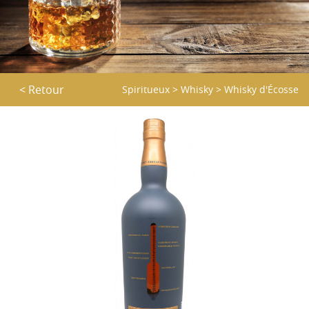
< Retour
Spiritueux
>
Whisky
>
Whisky d'Écosse