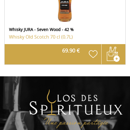
Whisky JURA - Seven Wood - 42 %
Whisky Old Scotch
70 cl (0.7L)
69.90 €