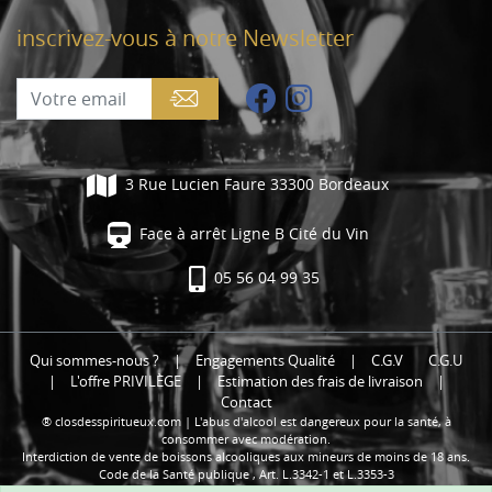
inscrivez-vous à notre Newsletter
3 Rue Lucien Faure 33300 Bordeaux
Face à arrêt Ligne B Cité du Vin
05 56 04 99 35
Qui sommes-nous ?
|
Engagements Qualité
|
C.G.V
C.G.U
|
L'offre PRIVILÈGE
|
Estimation des frais de livraison
|
Contact
® closdesspiritueux.com | L'abus d'alcool est dangereux pour la santé, à
consommer avec modération.
Interdiction de vente de boissons alcooliques aux mineurs de moins de 18 ans.
Code de la Santé publique , Art. L.3342-1 et L.3353-3