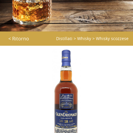
< Ritorno
Distillati
>
Whisky
>
Whisky scozzese