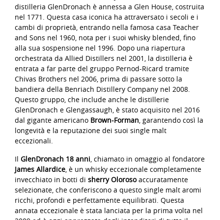
distilleria GlenDronach è annessa a Glen House, costruita
nel 1771. Questa casa iconica ha attraversato i secoli e i
cambi di proprietà, entrando nella famosa casa Teacher
and Sons nel 1960, nota per i suoi whisky blended, fino
alla sua sospensione nel 1996. Dopo una riapertura
orchestrata da Allied Distillers nel 2001, la distilleria è
entrata a far parte del gruppo Pernod-Ricard tramite
Chivas Brothers nel 2006, prima di passare sotto la
bandiera della Benriach Distillery Company nel 2008.
Questo gruppo, che include anche le distillerie
GlenDronach e Glengassaugh, è stato acquisito nel 2016
dal gigante americano
Brown-Forman
, garantendo così la
longevità e la reputazione dei suoi single malt
eccezionali.
Il
GlenDronach 18 anni
, chiamato in omaggio al fondatore
James Allardice
, è un whisky eccezionale completamente
invecchiato in botti di
sherry Oloroso
accuratamente
selezionate, che conferiscono a questo single malt aromi
ricchi, profondi e perfettamente equilibrati. Questa
annata eccezionale è stata lanciata per la prima volta nel