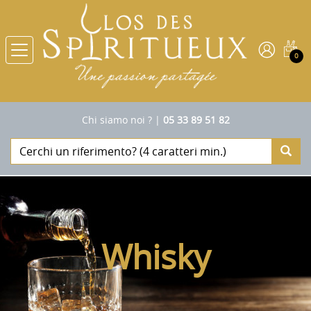
0
Chi siamo noi ?
|
05 33 89 51 82
Whisky