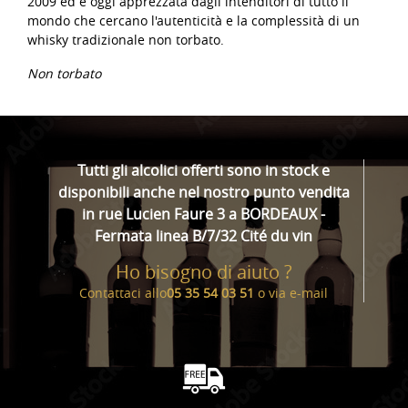
2009 ed è oggi apprezzata dagli intenditori di tutto il
mondo che cercano l'autenticità e la complessità di un
whisky tradizionale non torbato.
Non torbato
Tutti gli alcolici offerti sono in stock e
disponibili anche nel nostro punto vendita
in rue Lucien Faure 3 a BORDEAUX -
Fermata linea B/7/32 Cité du vin
Ho bisogno di aiuto ?
Contattaci allo
05 35 54 03 51
o via
e-mail