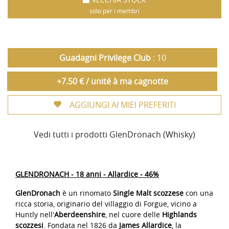
solo per i membri
Guadagni Privilege Club
: 10
+7.50 € / unité à ma cagnotte
AGGIUNGI AI MIEI PREFERITI
Vedi tutti i prodotti GlenDronach (Whisky)
GLENDRONACH - 18 anni - Allardice - 46%
GlenDronach
è un rinomato
Single Malt scozzese
con una
ricca storia, originario del villaggio di Forgue, vicino a
Huntly nell'
Aberdeenshire
, nel cuore delle
Highlands
scozzesi
. Fondata nel 1826 da
James Allardice
, la