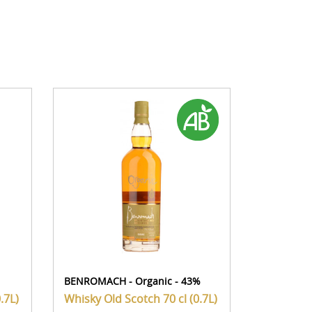
BENROMACH - Organic - 43%
ARRAN - 1
0.7L)
Whisky Old Scotch
70 cl (0.7L)
Whisky O