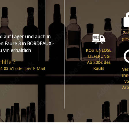
Za
d auf Lager und auch in
ges
en Faure 3 in BORDEAUX -
u vin erhältlich
KOSTENLOSE
LIEFERUNG
ilfe ?
Ab 200€ des
54 03 51
oder per
E-Mail
Kaufs
Ver
inn
vo
Arb