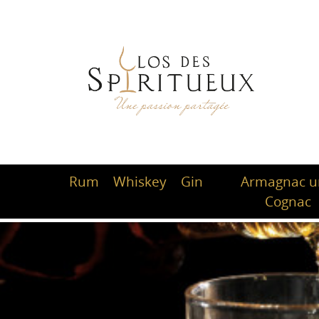
Rum
Whiskey
Gin
Armagnac 
Cognac