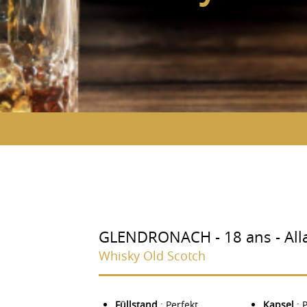
GLENDRONACH - 18 ans - Alla
Whisky Old Scotch
Füllstand
: Perfekt
Kapsel
: 