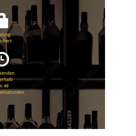
hlung
ichert
senden
erhalb
n 48
eitsstunden