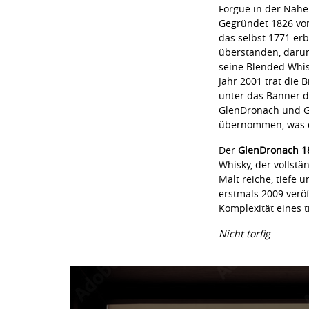
Forgue in der Nähe
Gegründet 1826 v
das selbst 1771 er
überstanden, darun
seine Blended Whisk
Jahr 2001 trat die 
unter das Banner d
GlenDronach und G
übernommen, was di
Der
GlenDronach 18
Whisky, der vollstä
Malt reiche, tiefe
erstmals 2009 veröf
Komplexität eines t
Nicht torfig