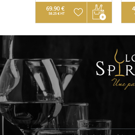
69.90 €
4
58.25 € HT