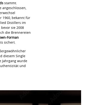
ds
stammt.
e angeschlossen,
merwechsel
r 1960, bekannt für
ied Distillers im
 bevor sie 2008
uch die Brennereien
own-Forman
s sichert.
außergewöhnlicher
nd diesem Single
he Jahrgang wurde
Authentizität und