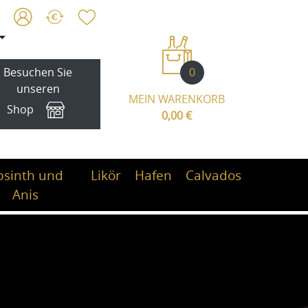
0
Besuchen Sie
unseren
MEIN WARENKORB
Shop
0,00 €
bsinth und
Likör
Hafen
Calvados
Anis