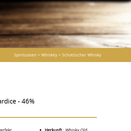
Spirituosen
>
Whiskey
>
Schottischer Whisky
rdice - 46%
Perfekt
Herkunft
: Whisky Old