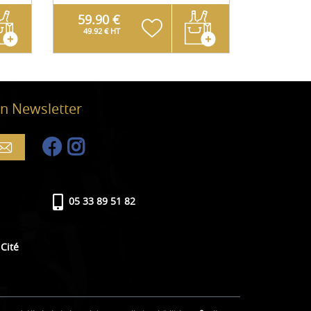
59.90 €
57.90
49.92 € HT
48.25 € 
n Newsletter
05 33 89 51 82
Cité