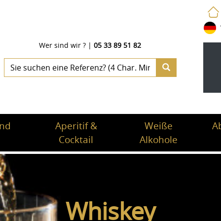
Wer sind wir ?
|
05 33 89 51 82
und
Aperitif &
Weiße
A
Cocktail
Alkohole
Whiskey