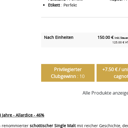
Etikett
: Perfekt
Nach Einheiten
150.00 €
Inkl. Steuer
125.00 € H
Privilegierter
+7.50 € / un
Clubgewinn
: 10
cagnot
Alle Produkte anzei
ahre - Allardice - 46%
in renommierter
schottischer Single Malt
mit reicher Geschichte, de