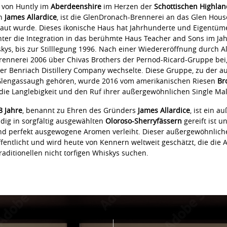
 von Huntly im
Aberdeenshire
im Herzen der
Schottischen Highlan
on
James Allardice
, ist die GlenDronach-Brennerei an das Glen Hous
baut wurde. Dieses ikonische Haus hat Jahrhunderte und Eigentü
ter die Integration in das berühmte Haus Teacher and Sons im Jah
ys, bis zur Stilllegung 1996. Nach einer Wiedereröffnung durch All
Brennerei 2006 über Chivas Brothers der Pernod-Ricard-Gruppe bei,
er Benriach Distillery Company wechselte. Diese Gruppe, zu der a
lengassaugh gehören, wurde 2016 vom amerikanischen Riesen
Br
e Langlebigkeit und den Ruf ihrer außergewöhnlichen Single Malt
 Jahre
, benannt zu Ehren des Gründers
James Allardice
, ist ein 
ndig in sorgfältig ausgewählten
Oloroso-Sherryfässern
gereift ist u
 und perfekt ausgewogene Aromen verleiht. Dieser außergewöhnlic
fentlicht und wird heute von Kennern weltweit geschätzt, die die 
raditionellen nicht torfigen Whiskys suchen.