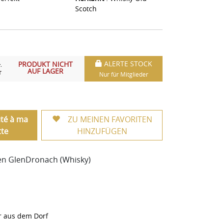
Scotch
ALERTE STOCK
PRODUKT NICHT
.
AUF LAGER
T
Nur für Mitglieder
ité à ma
ZU MEINEN FAVORITEN
te
HINZUFÜGEN
gen GlenDronach (Whisky)
r aus dem Dorf