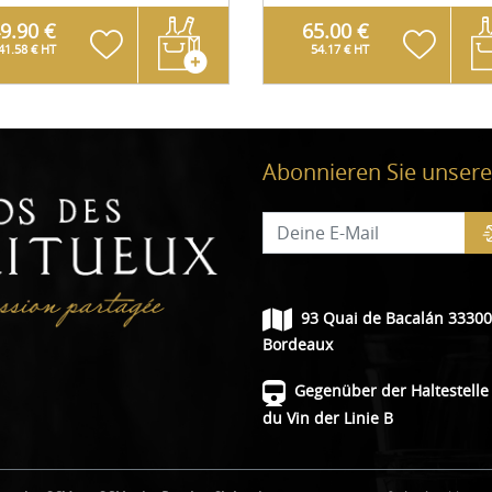
9.90 €
65.00 €
41.58 € HT
54.17 € HT
Abonnieren Sie unsere
93 Quai de Bacalán 33300
Bordeaux
Gegenüber der Haltestelle 
du Vin der Linie B