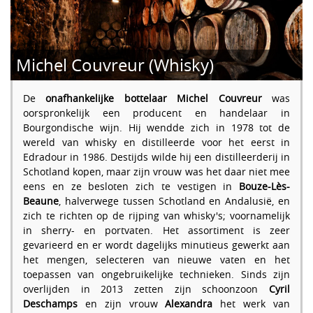
Michel Couvreur (Whisky)
De
onafhankelijke bottelaar Michel Couvreur
was
oorspronkelijk een producent en handelaar in
Bourgondische wijn. Hij wendde zich in 1978 tot de
wereld van whisky en distilleerde voor het eerst in
Edradour in 1986. Destijds wilde hij een distilleerderij in
Schotland kopen, maar zijn vrouw was het daar niet mee
eens en ze besloten zich te vestigen in
Bouze-Lès-
Beaune
, halverwege tussen Schotland en Andalusië, en
zich te richten op de rijping van whisky's; voornamelijk
in sherry- en portvaten. Het assortiment is zeer
gevarieerd en er wordt dagelijks minutieus gewerkt aan
het mengen, selecteren van nieuwe vaten en het
toepassen van ongebruikelijke technieken. Sinds zijn
overlijden in 2013 zetten zijn schoonzoon
Cyril
Deschamps
en zijn vrouw
Alexandra
het werk van