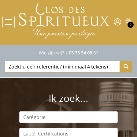
0
Wie zijn wij?
|
05 35 54 03 51
Ik zoek...