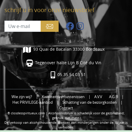
schrijf u in voor onze nieuwsbrief
93 Quai de Bacalan 33300 Bordeaux
Tegenover halte Lijn B Cité du Vin
05 35 54 03 51
Wie zijn wij?
|
Kwaliteitsverbintenissen
|
A.V.V
A.G.B
|
Het PRIVILEGE-aanbod
|
Schatting van de bezorgkosten
|
Contact
® closdesspiritueux.com | Alcoholmisbruik is schadelijk voor de gezondheid;
gebruik met mate.
De verkoop van alcoholhoudende dranken aan minderjarigen onder de 18 jaar is
verboden.