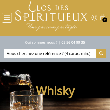
0
Qui sommes-nous ?
|
05 56 04 99 35
Whisky