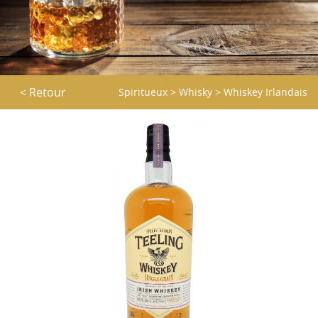
< Retour
Spiritueux
>
Whisky
>
Whiskey Irlandais