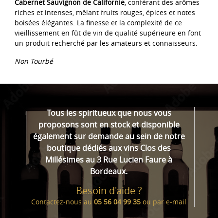
Cabernet Sauvignon de Californie
, conférant des arômes
riches et intenses, mêlant fruits rouges, épices et notes
boisées élégantes. La finesse et la complexité de ce
vieillissement en fût de vin de qualité supérieure en font
un produit recherché par les amateurs et connaisseurs.
Non Tourbé
Tous les spiritueux que nous vous
proposons sont en stock et disponible
également sur demande au sein de notre
boutique dédiés aux vins Clos des
Millésimes au 3 Rue Lucien Faure à
Bordeaux.
Besoin d'aide ?
Contactez-nous au
05 56 04 99 35
ou par
e-mail