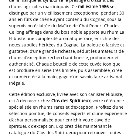
de la marque et symbolise le prestige croissant des
rhums agricoles martiniquais. Ce
millésime 1986
se
distingue par un vieillissement exceptionnel pendant 30
ans en fûts de chêne ayant contenu du Cognac, sous la
supervision éclairée du Maître de Chai Robert Charles.
Ce long affinage dans du bois noble apporte au rhum La
Flibuste une complexité aromatique rare, enrichie des
notes subtiles héritées du Cognac. La palette olfactive et
gustative, d’une grande richesse, séduit les amateurs de
rhums d’exception recherchant finesse, profondeur et
authenticité. Chaque bouteille de cette cuvée iconique
est produite en série très limitée, puis assemblée, cirée
et numérotée à la main, gage d’un savoir-faire artisanal
inégalé.
Cette édition exclusive, livrée avec son canister Flibuste,
est à découvrir chez
Clos des Spiritueux
, votre référence
spécialisée en rhums rares et d’exception. Profitez d’une
sélection pointue, de conseils experts et d’une expérience
d’achat personnalisée pour enrichir votre cave de
spiritueux d’exception. Explorez dès maintenant le
catalogue du Clos des Spiritueux pour retrouver toutes