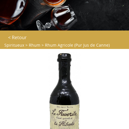
< Retour
Spiritueux
>
Rhum
>
Rhum Agricole (Pur Jus de Canne)