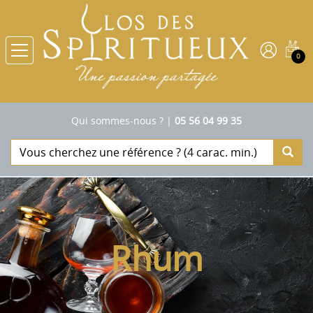
0
Qui sommes-nous ?
|
05 56 04 99 35
Rhum