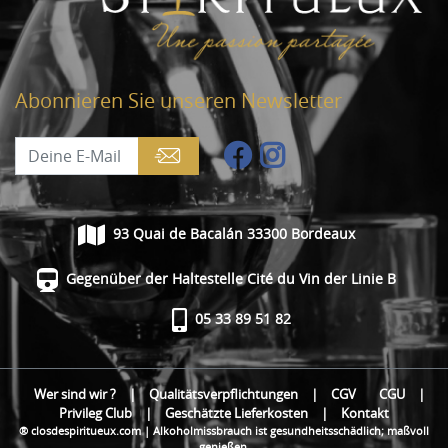
Abonnieren Sie unseren Newsletter
93 Quai de Bacalán 33300 Bordeaux
Gegenüber der Haltestelle Cité du Vin der Linie B
05 33 89 51 82
Wer sind wir ?
|
Qualitätsverpflichtungen
|
CGV
CGU
|
Privileg Club
|
Geschätzte Lieferkosten
|
Kontakt
® closdespiritueux.com | Alkoholmissbrauch ist gesundheitsschädlich; maßvoll
genießen.