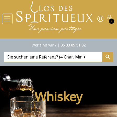
0
Wer sind wir ?
|
05 33 89 51 82
Whiskey