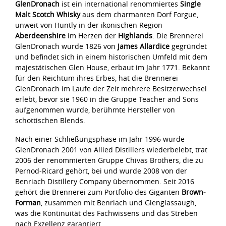
GlenDronach
ist ein international renommiertes
Single
Malt Scotch Whisky
aus dem charmanten Dorf Forgue,
unweit von Huntly in der ikonischen Region
Aberdeenshire
im Herzen der
Highlands
. Die Brennerei
GlenDronach wurde 1826 von
James Allardice
gegründet
und befindet sich in einem historischen Umfeld mit dem
majestätischen Glen House, erbaut im Jahr 1771. Bekannt
für den Reichtum ihres Erbes, hat die Brennerei
GlenDronach im Laufe der Zeit mehrere Besitzerwechsel
erlebt, bevor sie 1960 in die Gruppe Teacher and Sons
aufgenommen wurde, berühmte Hersteller von
schottischen Blends.
Nach einer Schließungsphase im Jahr 1996 wurde
GlenDronach 2001 von Allied Distillers wiederbelebt, trat
2006 der renommierten Gruppe Chivas Brothers, die zu
Pernod-Ricard gehört, bei und wurde 2008 von der
Benriach Distillery Company übernommen. Seit 2016
gehört die Brennerei zum Portfolio des Giganten
Brown-
Forman
, zusammen mit Benriach und Glenglassaugh,
was die Kontinuität des Fachwissens und das Streben
nach Exzellenz garantiert.