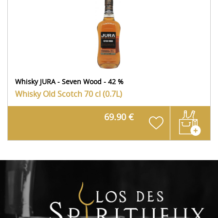
Whisky JURA - Seven Wood - 42 %
Whisky Old Scotch
70 cl (0.7L)
69.90 €