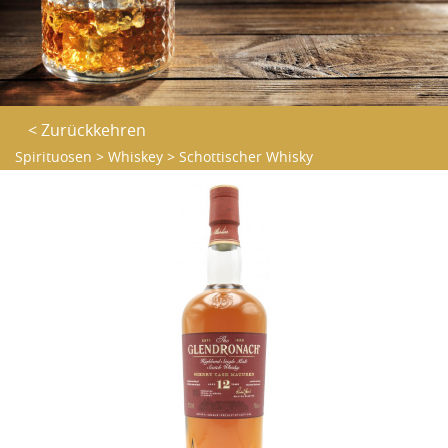
< Zurückkehren
Spirituosen
>
Whiskey
>
Schottischer Whisky