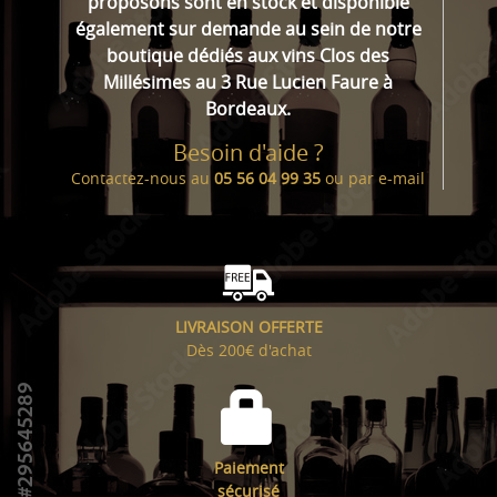
proposons sont en stock et disponible
également sur demande au sein de notre
boutique dédiés aux vins Clos des
Millésimes au 3 Rue Lucien Faure à
Bordeaux.
Besoin d'aide ?
Contactez-nous au
05 56 04 99 35
ou par
e-mail
LIVRAISON OFFERTE
Dès 200€ d'achat
Paiement
sécurisé