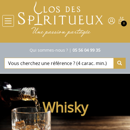
0
Qui sommes-nous ?
|
05 56 04 99 35
Whisky