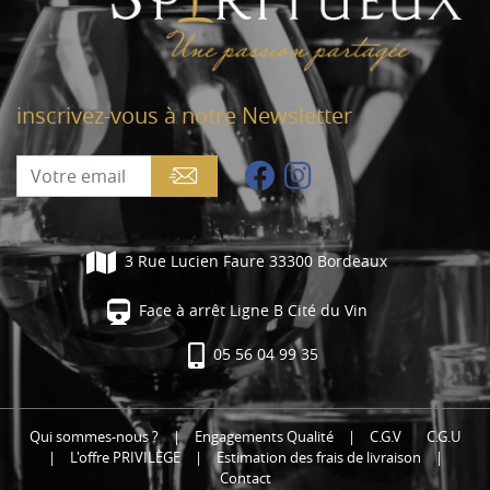
inscrivez-vous à notre Newsletter
3 Rue Lucien Faure 33300 Bordeaux
Face à arrêt Ligne B Cité du Vin
05 56 04 99 35
Qui sommes-nous ?
|
Engagements Qualité
|
C.G.V
C.G.U
|
L'offre PRIVILÈGE
|
Estimation des frais de livraison
|
Contact