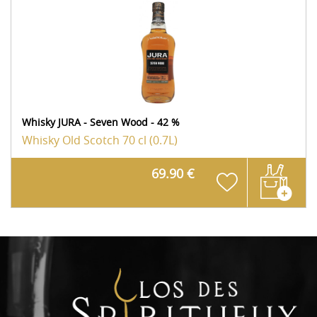
Whisky JURA - Seven Wood - 42 %
Whisky Old Scotch
70 cl (0.7L)
69.90 €