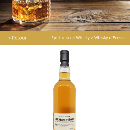
< Retour
Spiritueux
>
Whisky
>
Whisky d'Écosse